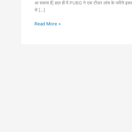
आ सकता है| हाल ही में PUBG ने एक टीज़र लांच के जरिये इसकी 
से […]
PUBG
Read More »
की
हुई
भारत
में
वापसी
जल्द
आ
सकता
है
PUBG
Mobile
India
के
नाम
से