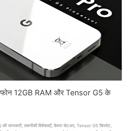
ार्टफोन 12GB RAM और Tensor G5 के
) की जानकारी, तकनीकी विशेषताएँ, कैमरा सेटअप, Tensor G5 चिपसेट,