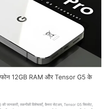
ार्टफोन 12GB RAM और Tensor G5 के
) की जानकारी, तकनीकी विशेषताएँ, कैमरा सेटअप, Tensor G5 चिपसेट,